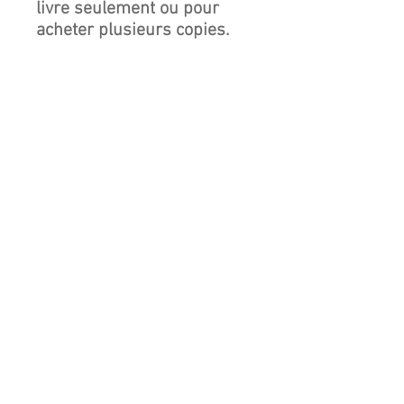
livre seulement ou pour
acheter plusieurs copies.
If you wish to buy the book
only or if you wish to buy
multiple copies.
+
33 (0) 5.57.47.46.46
Email :
carbonneau@orange.fr
© 2026 Chateau Carbonneau